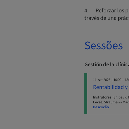
4. Reforzar los p
través de una prác
Sessões
Gestión de la clíni
11. set 2026
| 10:00 – 18
Rentabilidad y 
Instrutores:
Sr. David
Local:
Straumann Madr
Descrição