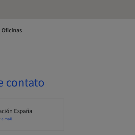
 Oficinas
e contato
ción España
r e-mail