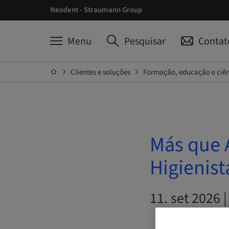
Neodent - Straumann Group
Menu
Pesquisar
Contat
Clientes e soluções
Formação, educação e ciê
Más que A
Higienist
11. set 2026 