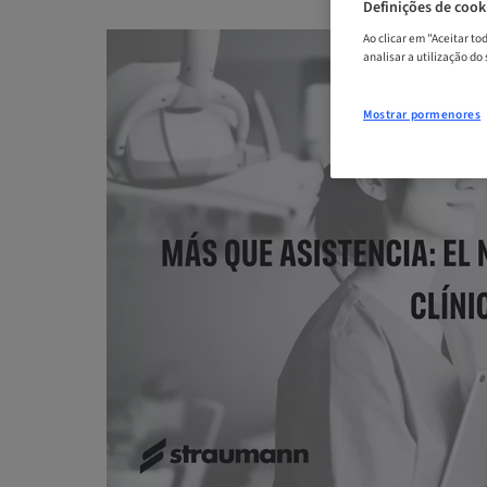
Definições de cook
Ao clicar em "Aceitar t
analisar a utilização do
Mostrar pormenores