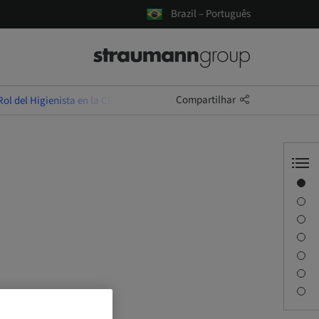
Brazil – Português
Compartilhar
Rol del Higienista en la Clínica Moderna
Visão geral
l
Informações do instrutor
Descrição
Objetivos de aprendizagem
Sessões
Viagem e locais
Pessoa de contato