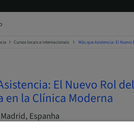
o
ncia
Cursos locais e internacionais
Más que Asistencia: El Nuevo 
sistencia: El Nuevo Rol de
a en la Clínica Moderna
| Madrid, Espanha