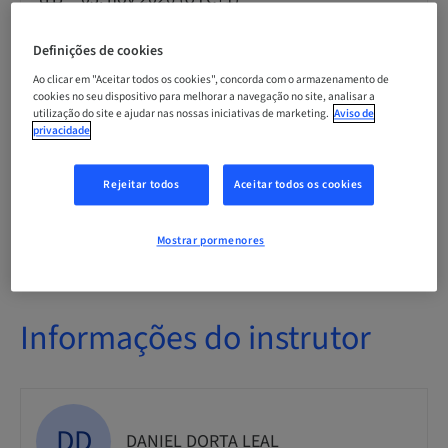
Definições de cookies
Idioma
Espanhola
Ao clicar em "Aceitar todos os cookies", concorda com o armazenamento de
cookies no seu dispositivo para melhorar a navegação no site, analisar a
utilização do site e ajudar nas nossas iniciativas de marketing.
Aviso de
privacidade
Pontos
0.00 Pontos
Rejeitar todos
Aceitar todos os cookies
Público
Mostrar pormenores
Informações do instrutor
DD
DANIEL DORTA LEAL