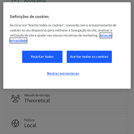
bookable
Definições de cookies
Data limite para inscrição
12. dez 2026 (UTC+1)
Ao clicar em "Aceitar todos os cookies", concorda com o armazenamento de
cookies no seu dispositivo para melhorar a navegação no site, analisar a
utilização do site e ajudar nas nossas iniciativas de marketing.
Aviso de
privacidade
Idioma
Italiano
Rejeitar todos
Aceitar todos os cookies
Pontos
Mostrar pormenores
0.00 Pontos
Método de entrega
Theoretical
Público
Local