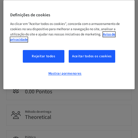
Data limite para inscrição
10. out 2026 (UTC+1)
Definições de cookies
Ao clicar em "Aceitar todos os cookies", concorda com o armazenamento de
cookies no seu dispositivo para melhorar a navegação no site, analisar a
utilização do site e ajudar nas nossas iniciativas de marketing.
Aviso de
Preço por participante (impostos locais aplicáveis)
EUR 1200.00
privacidade
Rejeitar todos
Aceitar todos os cookies
Idioma
Italiano
Mostrar pormenores
Pontos
0.00 Pontos
Método de entrega
Theoretical
Público