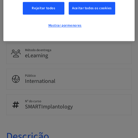
English
Rejeitar todos
Aceitar todos os cookies
Pontos
Mostrar pormenores
0.00 Pontos
Método de entrega
eLearning
Público
International
Nº do curso
SMARTImplantology
Descrição