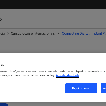
o
ncia
Cursos locais e internacionais
Connecting Digital Implant Pl
ng Digital Implant Planning
ies
odos os cookies", concorda com o armazenamento de cookies no seu dispositivo para melhorar a
Reality: Guiding the Future
 site e ajudar nas nossas iniciativas de marketing.
Aviso de privacidade
Rejeitar todos
Ac
 | Online