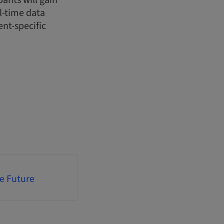
pants will gain
l-time data
ent-specific
he Future