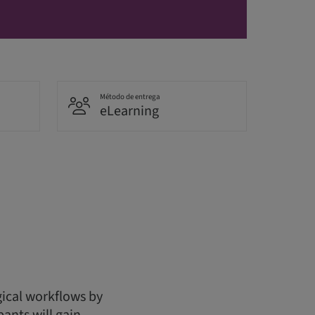
Método de entrega
eLearning
gical workflows by