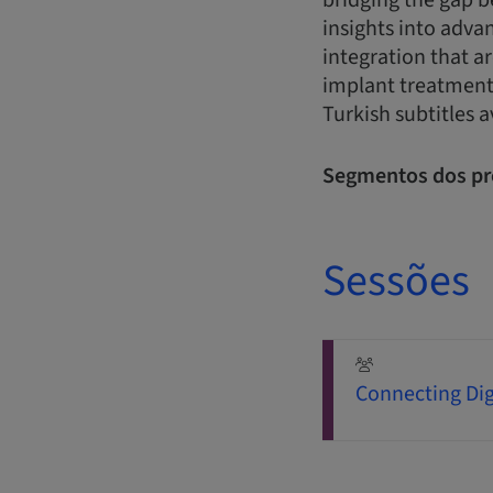
bridging the gap b
insights into adva
integration that ar
implant treatment
Turkish subtitles a
Segmentos dos pr
Sessões
Connecting Dig