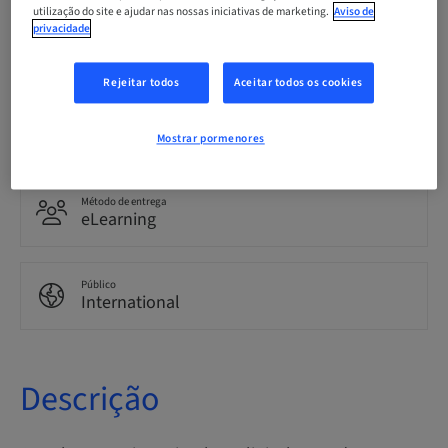
utilização do site e ajudar nas nossas iniciativas de marketing.
Aviso de
privacidade
Idioma
English
Rejeitar todos
Aceitar todos os cookies
Pontos
0.00 Pontos
Mostrar pormenores
Método de entrega
eLearning
Público
International
Descrição