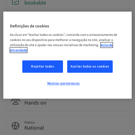
bookable
Data limite para inscrição
Definições de cookies
22. out 2026 (UTC+1)
Ao clicar em "Aceitar todos os cookies", concorda com o armazenamento de
cookies no seu dispositivo para melhorar a navegação no site, analisar a
utilização do site e ajudar nas nossas iniciativas de marketing.
Aviso de
Idioma
privacidade
Alemão
Rejeitar todos
Aceitar todos os cookies
Pontos
0.00 Pontos
Mostrar pormenores
Método de entrega
Hands on
Público
National