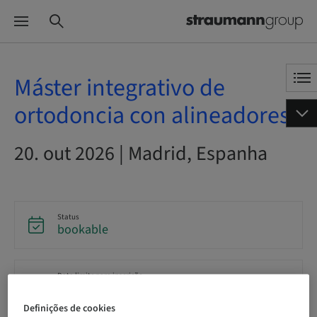
Máster integrativo de
ortodoncia con alineadores
20. out 2026 | Madrid, Espanha
Status
bookable
Data limite para inscrição
20. out 2026 (UTC+1)
Definições de cookies