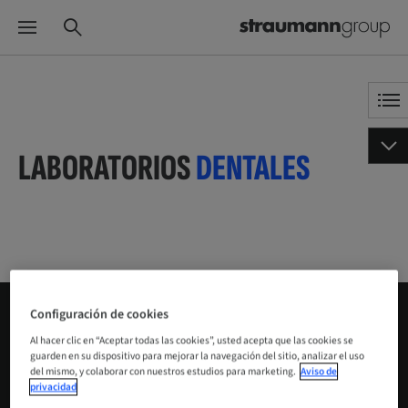
LABORATORIOS
DENTALES
Configuración de cookies
Los laboratorios dentales son socios importantes del
Al hacer clic en “Aceptar todas las cookies”, usted acepta que las cookies se
guarden en su dispositivo para mejorar la navegación del sitio, analizar el uso
Straumann Group, representados mediante diversas
del mismo, y colaborar con nuestros estudios para marketing.
Aviso de
privacidad
marcas y franquicias, que prometen una relación