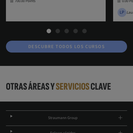
700.00
Points
0.00
Po
LP
Lau
DESCUBRE TODOS LOS CURSOS
OTRAS ÁREAS Y
SERVICIOS
CLAVE
Straumann Group