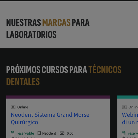
NUESTRAS
MARCAS
PARA
LABORATORIOS
PRÓXIMOS CURSOS PARA
TÉCNICOS
DENTALES
Online
Onlin
Neodent Sistema Grand Morse
Webin
Quirúrgico
di un
reservable
Neodent
0.00
reser