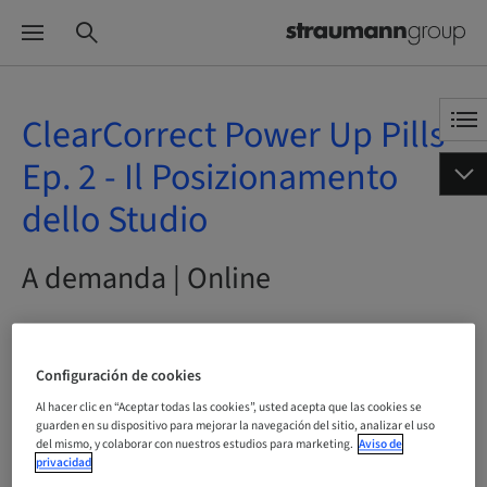
ClearCorrect Power Up Pills
Ep. 2 - Il Posizionamento
dello Studio
A demanda | Online
Configuración de cookies
Estado
reservable
Al hacer clic en “Aceptar todas las cookies”, usted acepta que las cookies se
guarden en su dispositivo para mejorar la navegación del sitio, analizar el uso
del mismo, y colaborar con nuestros estudios para marketing.
Aviso de
privacidad
Fecha límite de registro
15. may. 2044 (UTC+1)