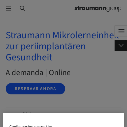
Straumann Mikrolerneinheit
zur periimplantären
Gesundheit
A demanda | Online
RESERVAR AHORA
Estado
reservable
Configuración de cookies