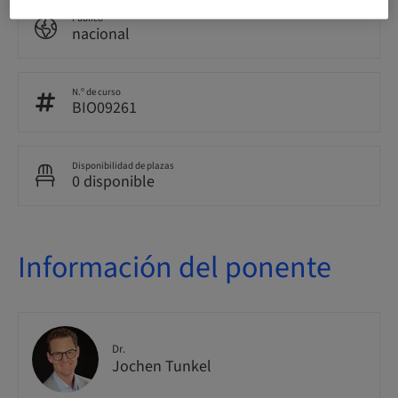
Público
nacional
N.º de curso
BIO09261
Disponibilidad de plazas
0 disponible
Información del ponente
Dr.
Jochen Tunkel