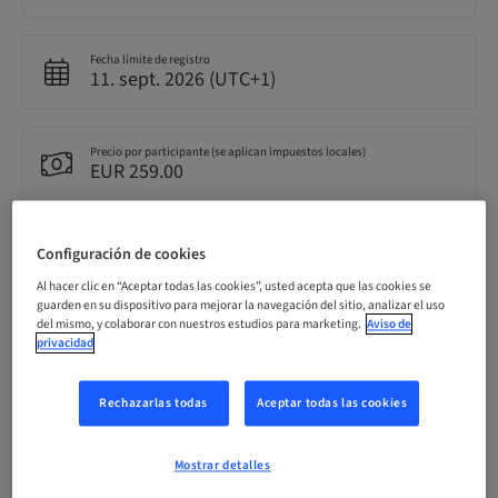
Fecha límite de registro
11. sept. 2026 (UTC+1)
Precio por participante (se aplican impuestos locales)
EUR 259.00
Idioma
Configuración de cookies
Alemán
Al hacer clic en “Aceptar todas las cookies”, usted acepta que las cookies se
guarden en su dispositivo para mejorar la navegación del sitio, analizar el uso
del mismo, y colaborar con nuestros estudios para marketing.
Aviso de
Puntos
privacidad
9.00 Puntos
Rechazarlas todas
Aceptar todas las cookies
Método de entrega
Live surgery
Mostrar detalles