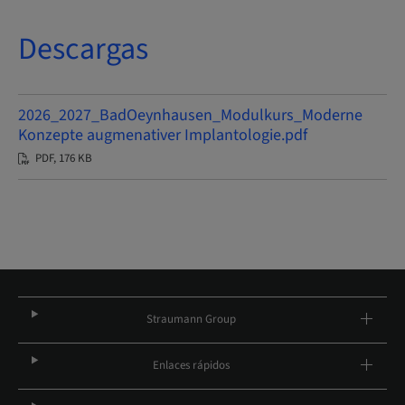
Descargas
2026_2027_BadOeynhausen_Modulkurs_Moderne
Konzepte augmenativer Implantologie.pdf
PDF, 176 KB
Straumann Group
Enlaces rápidos