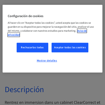
Disponibilidad de plazas
15 disponible
Configuración de cookies
Al hacer clic en “Aceptar todas las cookies”, usted acepta que las cookies se
guarden en su dispositivo para mejorar la navegación del sitio, analizar el uso
del mismo, y colaborar con nuestros estudios para marketing.
Aviso de
Información del ponente
privacidad
Rechazarlas todas
Aceptar todas las cookies
Dr. med. dent
Mostrar detalles
Otayba Y. Mahmoud
Descripción
Rentrez en immersion dans un cabinet ClearCorrect et