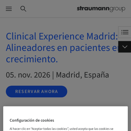
Clinical Experience Madrid:
Alineadores en pacientes en
crecimiento.
05. nov. 2026 | Madrid, España
RESERVAR AHORA
Estado
Configuración de cookies
reservable
Al hacer clic en “Aceptar todas las cookies”, usted acepta que las cookies se