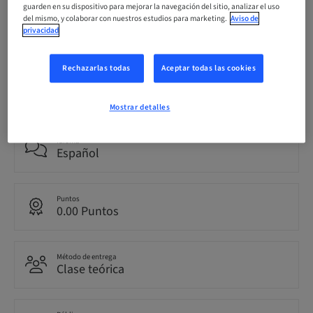
guarden en su dispositivo para mejorar la navegación del sitio, analizar el uso
del mismo, y colaborar con nuestros estudios para marketing.
Aviso de
Fecha límite de registro
privacidad
05. nov. 2026 (UTC+1)
Rechazarlas todas
Aceptar todas las cookies
Precio por participante (se aplican impuestos locales)
EUR 199.00
Mostrar detalles
Idioma
Español
Puntos
0.00 Puntos
Método de entrega
Clase teórica