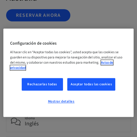
RESERVAR AHORA
Estado
Configuración de cookies
reservable
Al hacer clic en “Aceptar todas las cookies”, usted acepta que las cookies se
guarden en su dispositivo para mejorar la navegación del sitio, analizar el uso
del mismo, y colaborar con nuestros estudios para marketing.
Aviso de
Fecha límite de registro
privacidad
20. nov. 2026 (UTC+1)
Rechazarlas todas
Aceptar todas las cookies
Precio por participante (se aplican impuestos locales)
AUD 9995.00
Mostrar detalles
Idioma
Inglés