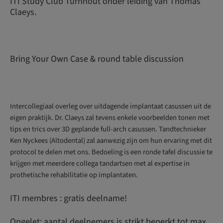
ITI Study Club Turnhout onder leiding van Thomas
Claeys.
Bring Your Own Case & round table discussion
Intercollegiaal overleg over uitdagende implantaat casussen uit de
eigen praktijk. Dr. Claeys zal tevens enkele voorbeelden tonen met
tips en trics over 3D geplande full-arch casussen. Tandtechnieker
Ken Nyckees (Altodental) zal aanwezig zijn om hun ervaring met dit
protocol te delen met ons. Bedoeling is een ronde tafel discussie te
krijgen met meerdere collega tandartsen met al expertise in
prothetische rehabilitatie op implantaten.
ITI membres : gratis deelname!
Opgelet: aantal deelnemers is strikt beperkt tot max