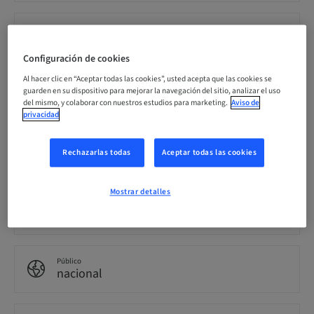
Precio por participante (se aplican impuestos locales)
EUR 100.00
Configuración de cookies
Al hacer clic en “Aceptar todas las cookies”, usted acepta que las cookies se
Idioma
guarden en su dispositivo para mejorar la navegación del sitio, analizar el uso
Neerlandés
del mismo, y colaborar con nuestros estudios para marketing.
Aviso de
privacidad
Puntos
Rechazarlas todas
Aceptar todas las cookies
0.00 Puntos
Mostrar detalles
Método de entrega
Evento
Público
nacional