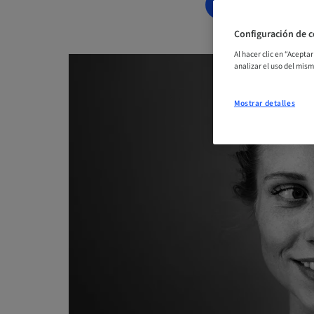
RESERVAR AH
Configuración de c
Al hacer clic en “Acepta
analizar el uso del mis
Mostrar detalles