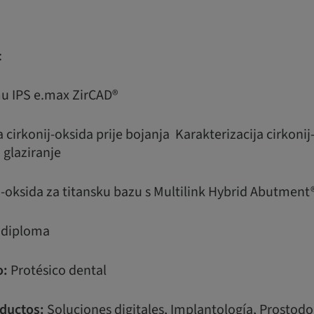
:
u IPS e.max ZirCAD®
ja cirkonij-oksida prije bojanja Karakterizacija cirkon
 glaziranje
ij-oksida za titansku bazu s Multilink Hybrid Abutme
a diploma
o:
Protésico dental
ductos:
Soluciones digitales, Implantología, Prostodo