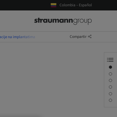
Colombia – Español
Compartir
racije na implantatima
Visión general
Información del ponente
Descripción
Sesiones
Desplazamiento y lugares
Persona de contacto