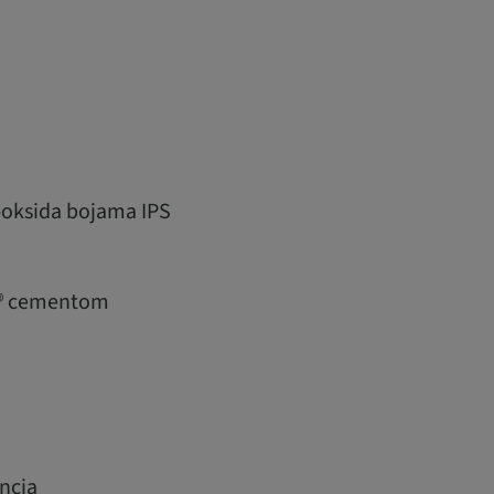
ij-oksida bojama IPS
nt® cementom
ncia