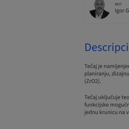
MDT
Igor G
Descripc
Tečaj je namijenje
planiranju, dizajnu
(ZrO2).
Tečaj uključuje teo
funkcijske mogućn
jednu krunicu na vi