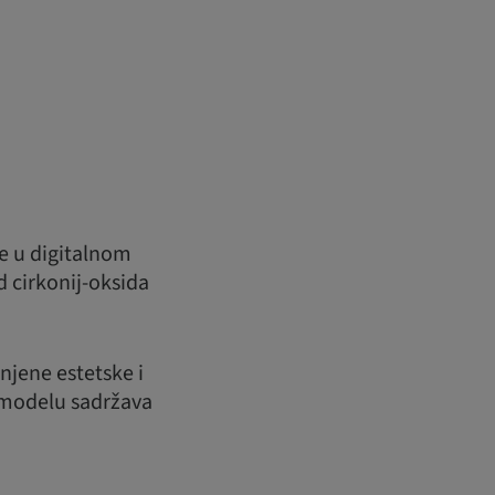
je u digitalnom
d cirkonij-oksida
šnjene estetske i
omodelu sadržava