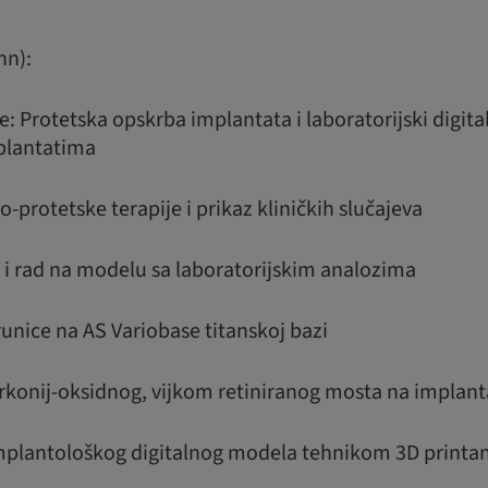
nn):
 Protetska opskrba implantata i laboratorijski digita
mplantatima
o-protetske terapije i prikaz kliničkih slučajeva
i rad na modelu sa laboratorijskim analozima
unice na AS Variobase titanskoj bazi
irkonij-oksidnog, vijkom retiniranog mosta na implan
mplantološkog digitalnog modela tehnikom 3D printa