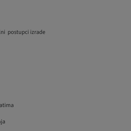
lni postupci izrade
tatima
nja