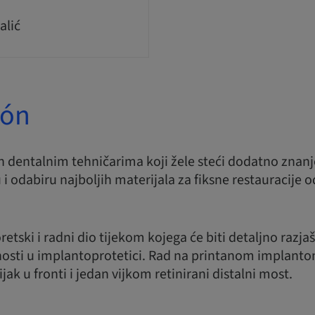
alić
ión
n dentalnim tehničarima koji žele steći dodatno znan
 i odabiru najboljih materijala za fiksne restauracije o
retski i radni dio tijekom kojega će biti detaljno razja
osti u implantoprotetici. Rad na printanom implant
jak u fronti i jedan vijkom retinirani distalni most.