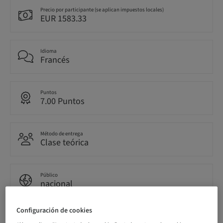
Precio por participante (se aplican impuestos locales)
EUR 1583.33
Idioma
Francés
Puntos
7.00 Puntos
Método de entrega
Clase teórica
Público
nacional
Configuración de cookies
N.º de curso