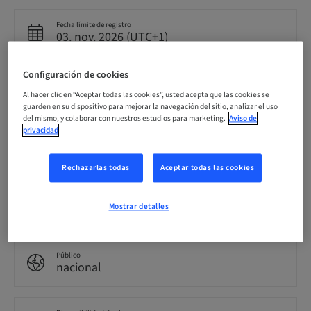
Fecha límite de registro
03. nov. 2026 (UTC+1)
Configuración de cookies
Precio por participante (se aplican impuestos locales)
CHF 900.00
Al hacer clic en “Aceptar todas las cookies”, usted acepta que las cookies se
guarden en su dispositivo para mejorar la navegación del sitio, analizar el uso
del mismo, y colaborar con nuestros estudios para marketing.
Aviso de
privacidad
Idioma
Francés
Rechazarlas todas
Aceptar todas las cookies
Puntos
Mostrar detalles
7.00 Puntos
Público
nacional