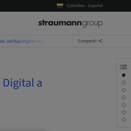
Colombia – Español
Compartir
: Del flujo Digital a la Cirugía.
Visión general
Digital a
Información del ponente
Descripción
Objetivos de aprendizaje
Sesiones
Desplazamiento y lugares
Persona de contacto