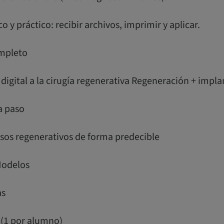
co y práctico: recibir archivos, imprimir y aplicar.
ompleto
n digital a la cirugía regenerativa Regeneración + impl
a paso
asos regenerativos de forma predecible
Modelos
as
(1 por alumno)