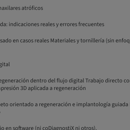
axilares atróficos
a: indicaciones reales y errores frecuentes
sado en casos reales Materiales y tornillería (sin enfo
ital
egeneración dentro del flujo digital Trabajo directo c
mpresión 3D aplicada a regeneración
leto orientado a regeneración e implantología guiada 
o
o en software (ni coDiagnostiX ni otros).