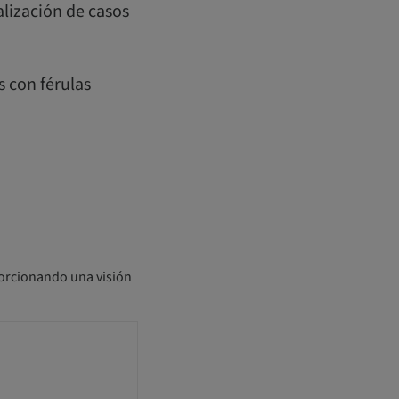
alización de casos
s con férulas
porcionando una visión