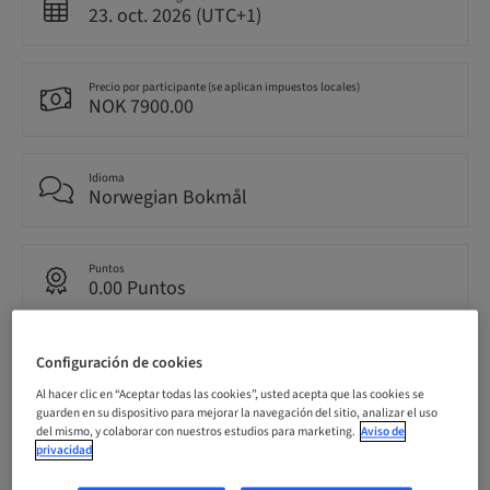
23. oct. 2026 (UTC+1)
Precio por participante (se aplican impuestos locales)
NOK 7900.00
Idioma
Norwegian Bokmål
Puntos
0.00 Puntos
Método de entrega
Configuración de cookies
Clase teórica
Al hacer clic en “Aceptar todas las cookies”, usted acepta que las cookies se
guarden en su dispositivo para mejorar la navegación del sitio, analizar el uso
del mismo, y colaborar con nuestros estudios para marketing.
Aviso de
privacidad
Público
nacional