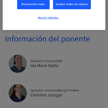
Rechazarlas todas
Aceptar todas las cookies
Disponibilidad de plazas
4/30 disponible
Mostrar detalles
Información del ponente
Spesialist i oral protetikk
Ida Marie Dahle
Spesialist i oral protetikk og ITI Fellow
Christine Jonsgar