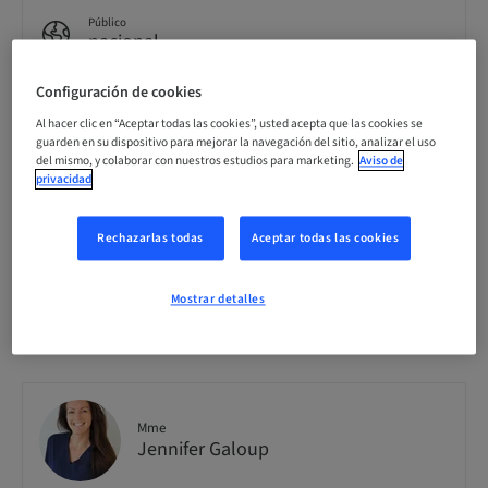
Público
nacional
Configuración de cookies
N.º de curso
Al hacer clic en “Aceptar todas las cookies”, usted acepta que las cookies se
Anthogyr_FORM_AD_GALOUP_2026_2
guarden en su dispositivo para mejorar la navegación del sitio, analizar el uso
del mismo, y colaborar con nuestros estudios para marketing.
Aviso de
privacidad
Disponibilidad de plazas
0 disponible
Rechazarlas todas
Aceptar todas las cookies
Mostrar detalles
Información del ponente
Mme
Jennifer Galoup