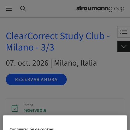
ClearCorrect Study Club -
Milano - 3/3
07. oct. 2026 | Milano, Italia
RESERVAR AHORA
Estado
reservable
Configuración de cookies
Fecha límite de registro