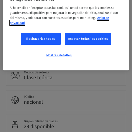
07. oct. 2026 (UTC+1)
Al hacer clic en “Aceptar todas las cookies”, usted acepta que las cookies se
guarden en su dispositivo para mejorar la navegación del sitio, analizar el uso
del mismo, y colaborar con nuestros estudios para marketing.
Aviso de
privacidad
Idioma
Italiano
Rechazarlas todas
Aceptar todas las cookies
Puntos
0.00 Puntos
Mostrar detalles
Método de entrega
Clase teórica
Público
nacional
Disponibilidad de plazas
29 disponible