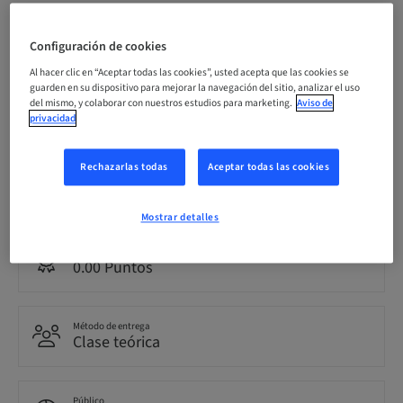
Fecha límite de registro
10. oct. 2026 (UTC+1)
Configuración de cookies
Al hacer clic en “Aceptar todas las cookies”, usted acepta que las cookies se
guarden en su dispositivo para mejorar la navegación del sitio, analizar el uso
del mismo, y colaborar con nuestros estudios para marketing.
Aviso de
Precio por participante (se aplican impuestos locales)
EUR 1200.00
privacidad
Rechazarlas todas
Aceptar todas las cookies
Idioma
Italiano
Mostrar detalles
Puntos
0.00 Puntos
Método de entrega
Clase teórica
Público