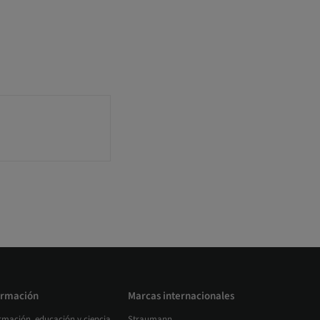
rmación
Marcas internacionales
rmación, educación y ciencia
Straumann