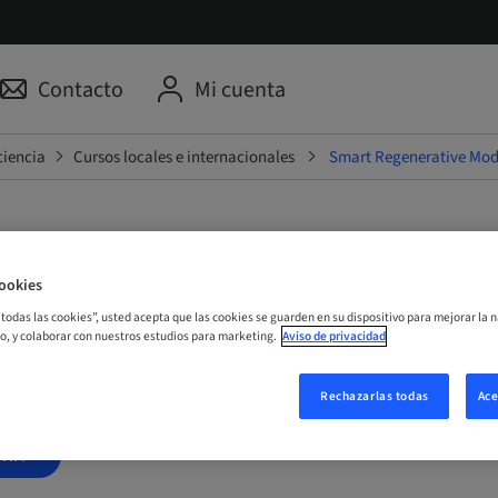
Contacto
Mi cuenta
ciencia
Cursos locales e internacionales
Smart Regenerative Modu
ookies
generative Module 1 - Teas
r todas las cookies”, usted acepta que las cookies se guarden en su dispositivo para mejorar la n
mo, y colaborar con nuestros estudios para marketing.
Aviso de privacidad
Online
Rechazarlas todas
Ace
ORA