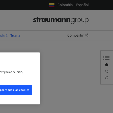
Colombia – Español
Compartir
le 1 - Teaser
Visión general
er
Descripción
avegación del sitio,
Sesiones
ptar todas las cookies