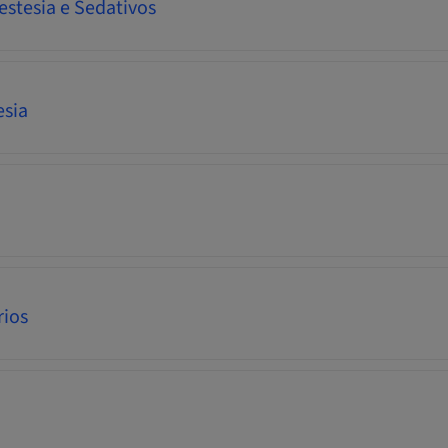
estesia e Sedativos
esia
rios