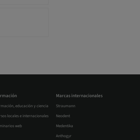
rmación
Marcas internacionales
rmación, educación y ciencia
Straumann
sos locales e internacionales
Neodent
minarios web
Medentika
Anthogyr