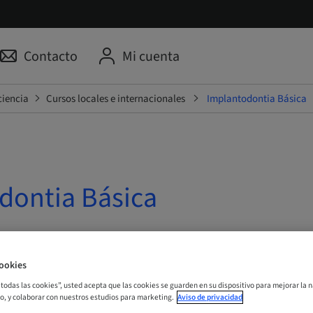
Contacto
Mi cuenta
ciencia
Cursos locales e internacionales
Implantodontia Básica
dontia Básica
Online
ookies
ORA
r todas las cookies”, usted acepta que las cookies se guarden en su dispositivo para mejorar la n
mo, y colaborar con nuestros estudios para marketing.
Aviso de privacidad