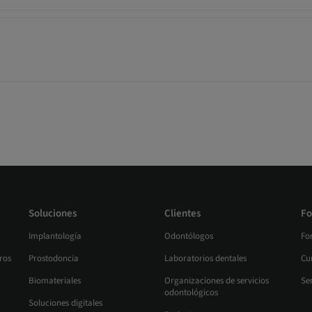
Soluciones
Clientes
Fo
Implantología
Odontólogos
Fo
ros
Prostodoncia
Laboratorios dentales
Cur
Biomateriales
Organizaciones de servicios
Se
odontológicos
Soluciones digitales