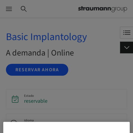
Basic Implantology
A demanda | Online
RESERVAR AHORA
Estado
reservable
Idioma
Inglés