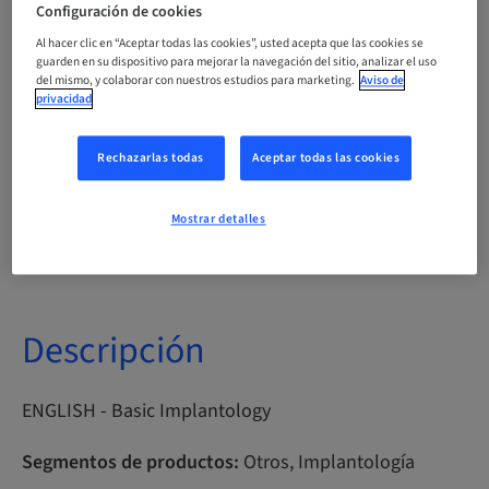
Configuración de cookies
Al hacer clic en “Aceptar todas las cookies”, usted acepta que las cookies se
Puntos
0.00 Puntos
guarden en su dispositivo para mejorar la navegación del sitio, analizar el uso
del mismo, y colaborar con nuestros estudios para marketing.
Aviso de
privacidad
Método de entrega
eLearning
Rechazarlas todas
Aceptar todas las cookies
Mostrar detalles
Público
internacional
Descripción
ENGLISH - Basic Implantology
Segmentos de productos:
Otros, Implantología