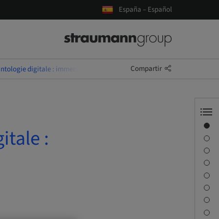
España – Español
Compartir
ntologie digitale : immersion, précision, coordination
Visión general
itale :
Información del ponente
Descripción
Objetivos de aprendizaje
Sesiones
Desplazamiento y lugares
Persona de contacto
Descargas