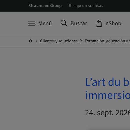
Straumann Group
Recuperar sonrisas
Menú
Buscar
eShop
Clientes y soluciones
Formación, educación y 
L’art du 
immersio
24. sept. 202