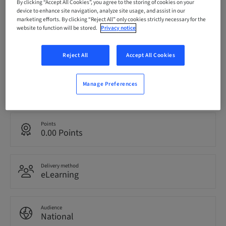
By clicking “Accept All Cookies”, you agree to the storing of cookies on your
31. Dec 2026 (UTC+9)
device to enhance site navigation, analyze site usage, and assist in our
marketing efforts. By clicking “Reject All” only cookies strictly necessary for the
website to function will be stored.
Privacy notice
Price per Participant (local taxes apply)
JPY 0.00
Reject All
Accept All Cookies
Language
Manage Preferences
Japanese
Points
0.00 Points
Delivery method
eLearning
Audience
National