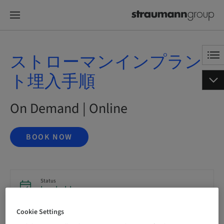
ストローマンインプラン
ト埋入手順
On Demand | Online
BOOK NOW
Status
bookable
Cookie Settings
Registration deadline