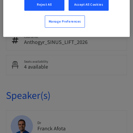
Reject All
Accept All Cookies
Audience
National
Manage Preferences
Course no.
Anthogyr_SINUS_LIFT_2026
Seats availability
4 available
Speaker(s)
Dr
Franck Afota