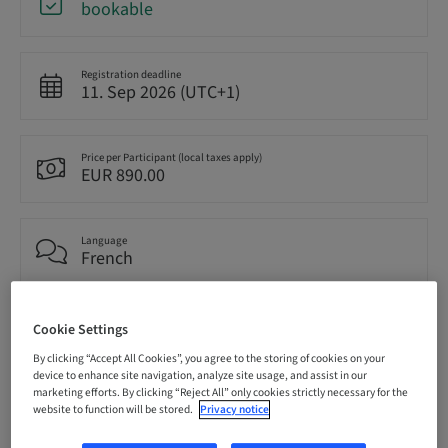
bookable
Registration deadline
11. Sep 2026 (UTC+1)
Price per Participant (local taxes apply)
EUR 890.00
Language
French
Points
Cookie Settings
7.00 Points
By clicking “Accept All Cookies”, you agree to the storing of cookies on your
device to enhance site navigation, analyze site usage, and assist in our
marketing efforts. By clicking “Reject All” only cookies strictly necessary for the
Delivery method
website to function will be stored.
Privacy notice
Theoretical