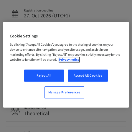
Registration deadline
27. Oct 2026 (UTC+1)
Price per Participant (local taxes apply)
Cookie Settings
CHF 0.00
By clicking “Accept All Cookies”, you agree to the storing of cookies on your
device to enhance site navigation, analyze site usage, and assist in our
marketing efforts. By clicking “Reject All” only cookies strictly necessary for the
website to function will be stored.
Privacy notice
Language
German
Reject All
Accept All Cookies
Points
3.00 Points
Manage Preferences
Delivery method
Theoretical