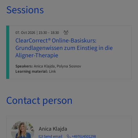
Sessions
07. Oct 2026
| 15:30 – 18:30
ClearCorrect® Online-Basiskurs:
Grundlagenwissen zum Einstieg in die
Aligner-Therapie
Speakers:
Anica Klajda, Polyna Sosnov
Learning material:
Link
Contact person
Anica Klajda
Send email
+497614501298