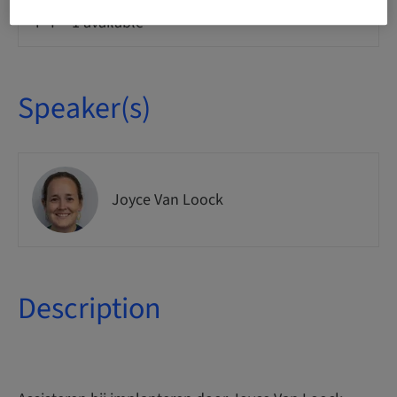
Seats availability
1 available
Speaker(s)
Joyce Van Loock
Description