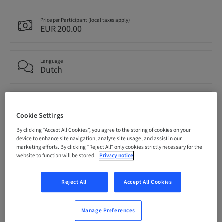
Price per Participant (local taxes apply)
EUR 200.00
Language
Dutch
Points
0.00 Points
Cookie Settings
By clicking “Accept All Cookies”, you agree to the storing of cookies on your
device to enhance site navigation, analyze site usage, and assist in our
Delivery method
marketing efforts. By clicking “Reject All” only cookies strictly necessary for the
Theoretical
website to function will be stored.
Privacy notice
Reject All
Accept All Cookies
Audience
National
Manage Preferences