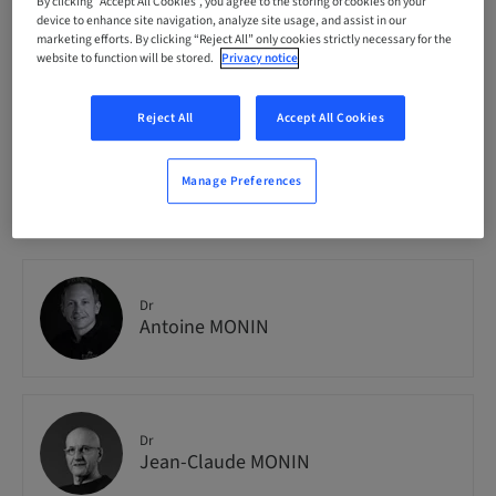
Enjoy_Clinic_MasterC_Full_A_26
By clicking “Accept All Cookies”, you agree to the storing of cookies on your
device to enhance site navigation, analyze site usage, and assist in our
marketing efforts. By clicking “Reject All” only cookies strictly necessary for the
website to function will be stored.
Privacy notice
Seats availability
8 available
Reject All
Accept All Cookies
Manage Preferences
Speaker(s)
Dr
Antoine MONIN
Dr
Jean-Claude MONIN