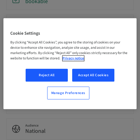
bookable
Registration deadline
03. Nov 2026 (UTC+1)
Cookie Settings
By clicking “Accept All Cookies”, you agree to the storing of cookies on your
device to enhance site navigation, analyze site usage, and assist in our
Price per Participant (local taxes apply)
CHF 900.00
marketing efforts. By clicking “Reject All” only cookies strictly necessary for the
website to function will be stored.
Privacy notice
Language
Reject All
Accept All Cookies
French
Manage Preferences
Points
7.00 Points
Audience
National