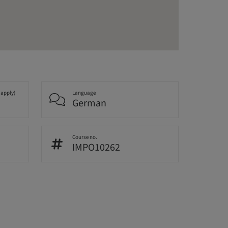
 apply)
Language
German
Course no.
IMPO10262