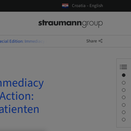
Croatia – English
Share
ial Edition: Immediacy & Digital Workflow - Implantology & Action: Dei
Overview
Immediacy
Speaker(s)
Description
Action:
Sessions
atienten
Journey & Venues
Contact person
Downloads