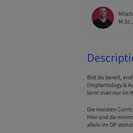
Misch
M.Sc.
Descript
Bist du bereit, en
(Implantology & A
lernt man nur im 
Die meisten Curri
Hier und da nimmst
allein im OP stehs