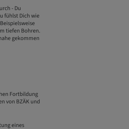
urch - Du
u fühlst Dich wie
. Beispielsweise
im tiefen Bohren.
zu nahe gekommen
chen Fortbildung
en von BZÄK und
itung eines