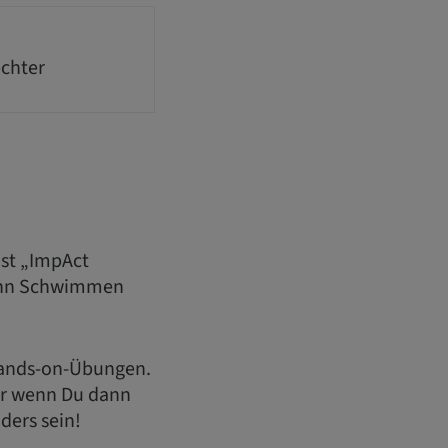
echter
ist „ImpAct
 Denn Schwimmen
 Hands-on-Übungen.
ber wenn Du dann
ders sein!