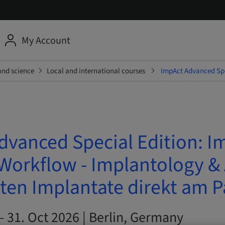
My Account
and science
Local and international courses
ImpAct Advanced Spec
dvanced Special Edition: 
 Workflow - Implantology & 
ten Implantate direkt am P
– 31. Oct 2026 | Berlin, Germany