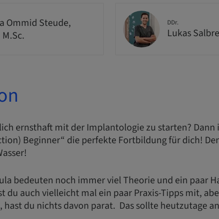
a Ommid Steude,
DDr.
Lukas Salbr
, M.Sc.
ion
dlich ernsthaft mit der Implantologie zu starten? Dann 
ction) Beginner“ die perfekte Fortbildung für dich!
Wasser!
cula bedeuten noch immer viel Theorie und ein paar
 du auch vielleicht mal ein paar Praxis-Tipps mit, a
t, hast du nichts davon parat. Das sollte heutzutage an