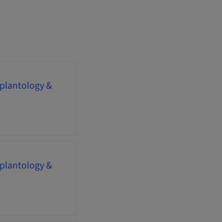
mplantology &
mplantology &