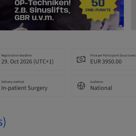
Registration deadline
Price per Participant (local taxes
29. Oct 2026 (UTC+1)
EUR 3950.00
Delivery method
Audience
In-patient Surgery
National
s)