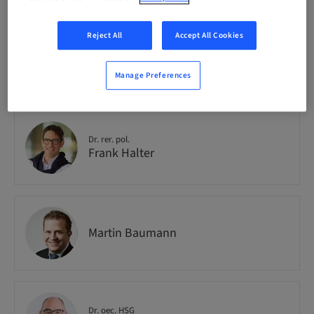
Reject All
Accept All Cookies
Dr. rer. soc.
Tobias Wolf
Manage Preferences
Dr. rer. pol.
Frank Halter
Martin Baumann
Dr. oec. HSG