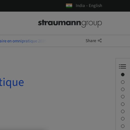
India – English
Share
aire en omnipratique 2026
Overview
tique
Speaker(s)
Description
Learning objectives
Sessions
Journey & Venues
Contact person
Downloads