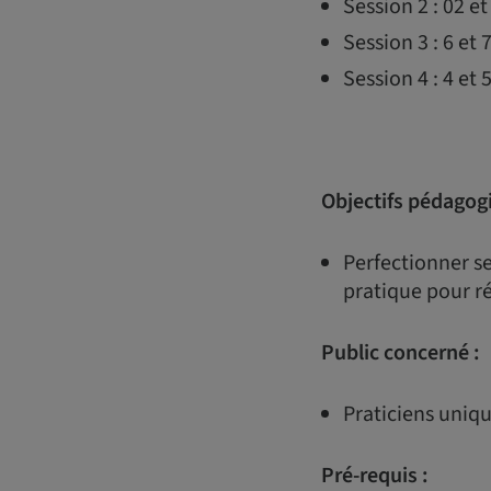
Session 2 : 02 e
Session 3 : 6 et
Session 4 : 4 et
Objectifs pédagog
Perfectionner se
pratique pour ré
Public concerné :
Praticiens uniq
Pré-requis :