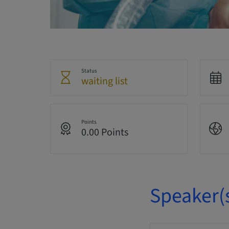
Status
waiting list
Points
0.00 Points
Speaker(