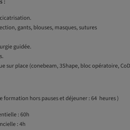
s :
cicatrisation.
ction, gants, blouses, masques, sutures
urgie guidée.
s.
ue sur place (conebeam, 3Shape, bloc opératoire, CoD
 formation hors pauses et déjeuner : 64 heures )
tielle : 60h
cielle : 4h