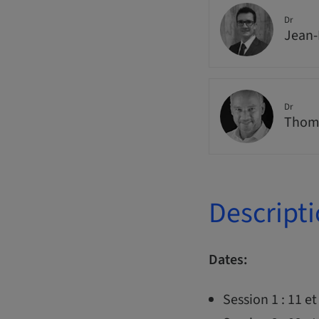
Dr
Jean-
Dr
Thoma
Descript
Dates:
Session 1 : 11 e