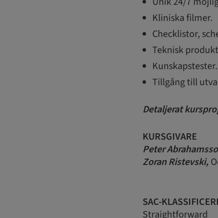
Unik 24/7 möjlig
Kliniska filmer.
Checklistor, sc
Teknisk produkt
Kunskapstester.
Tillgång till ut
Detaljerat kurspro
KURSGIVARE
Peter Abrahamsso
Zoran Ristevski,
Od
SAC-KLASSIFICER
Straightforward