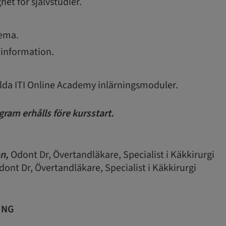
het för självstudier.
hema.
information.
valda ITI Online Academy inlärningsmoduler.
gram erhålls före kursstart.
n,
Odont Dr, Övertandläkare, Specialist i Käkkirurgi
ont Dr, Övertandläkare, Specialist i Käkkirurgi
ING