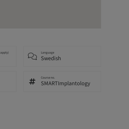
 apply)
Language
Swedish
Course no.
SMARTImplantology