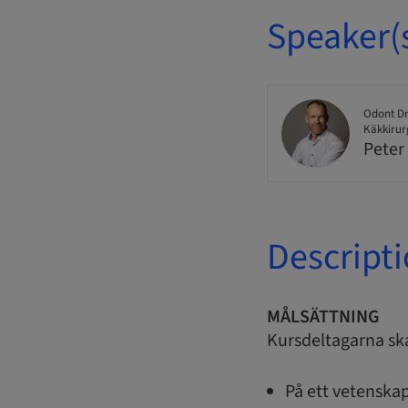
Speaker(
Odont Dr
Käkkirur
Peter
Descript
MÅLSÄTTNING
Kursdeltagarna sk
På ett vetenskap