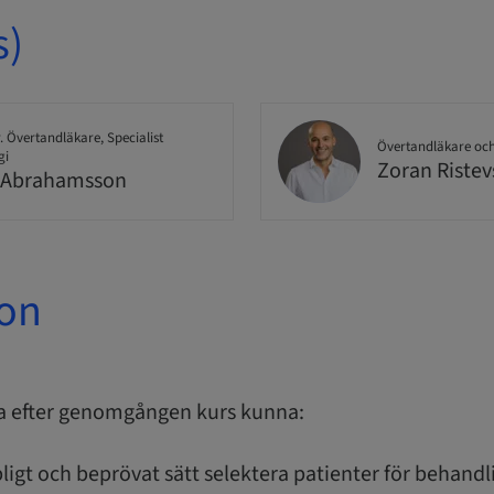
s)
. Övertandläkare, Specialist
Övertandläkare och 
gi
Zoran Ristev
 Abrahamsson
ion
a efter genomgången kurs kunna:
ligt och beprövat sätt selektera patienter för behandl