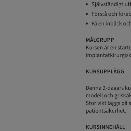
Självständigt ut
Förstå och före
Få en inblick o
MÅLGRUPP
Kursen är en startu
implantatkirurgisk
KURSUPPLÄGG
Denna 2-dagars kur
modell och griskä
Stor vikt läggs på 
patientsäkerhet.
KURSINNEHÅLL