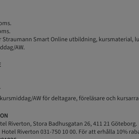
moms.
oms.
år Straumann Smart Online utbildning, kursmaterial, l
iddag/AW.
E
T
ursmiddag/AW för deltagare, föreläsare och kursarr
ION
otel Riverton, Stora Badhusgatan 26, 411 21 Göteborg
Hotel Riverton 031-750 10 00. För att erhålla 10% ra