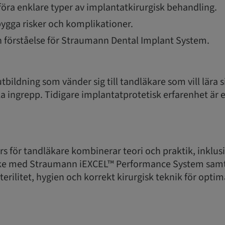
föra enklare typer av implantatkirurgisk behandling.
bygga risker och komplikationer.
ch förståelse för Straumann Dental Implant System.
tbildning som vänder sig till tandläkare som vill lära s
a ingrepp. Tidigare implantatprotetisk erfarenhet är e
s för tandläkare kombinerar teori och praktik, inklus
ke med Straumann iEXCEL™ Performance System samt 
sterilitet, hygien och korrekt kirurgisk teknik för optim