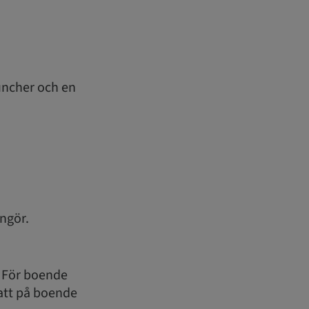
uncher och en
angör.
. För boende
batt på boende