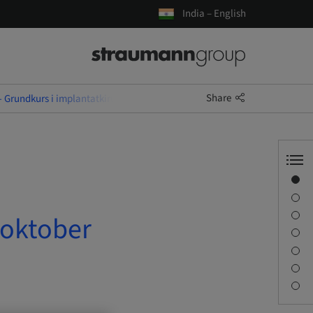
India – English
Share
rundkurs i implantatkirurgi för tandläkare 1 - 2 oktober 2026 i Götebor
Overview
Speaker(s)
Description
2 oktober
Learning objectives
Sessions
Journey & Venues
Contact person