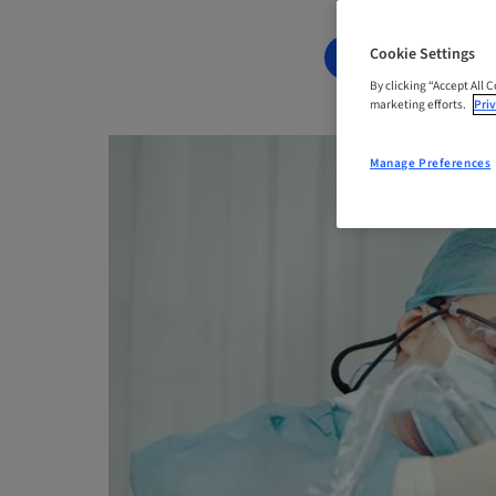
Cookie Settings
WAITING LIST
By clicking “Accept All 
marketing efforts.
Priv
Manage Preferences