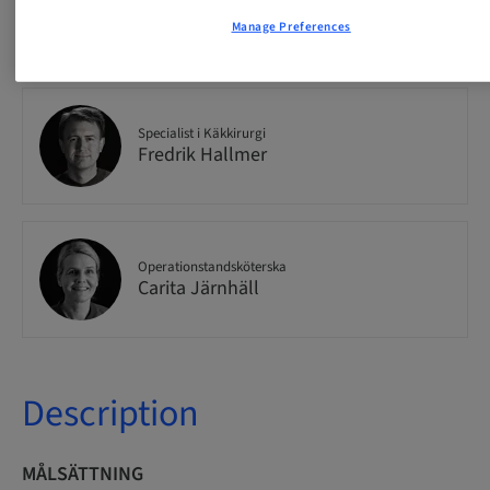
Specialist i Käkkirurgi
David Reinedahl
Manage Preferences
Specialist i Käkkirurgi
Fredrik Hallmer
Operationstandsköterska
Carita Järnhäll
Description
MÅLSÄTTNING