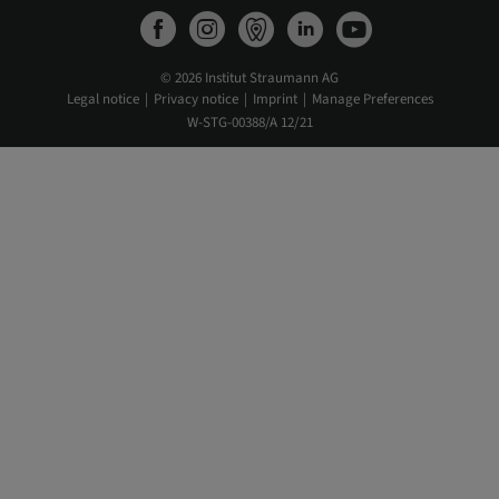
© 2026 Institut Straumann AG
Legal notice
Privacy notice
Imprint
Manage Preferences
W-STG-00388/A 12/21