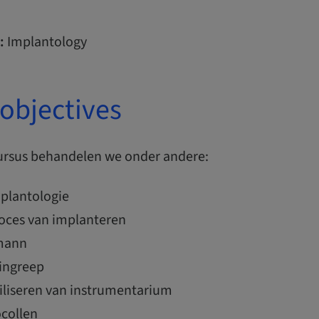
:
Implantology
objectives
ursus behandelen we onder andere:
mplantologie
roces van implanteren
umann
 ingreep
riliseren van instrumentarium
ocollen