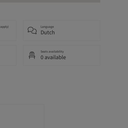
 apply)
Language
Dutch
Seats availability
0 available