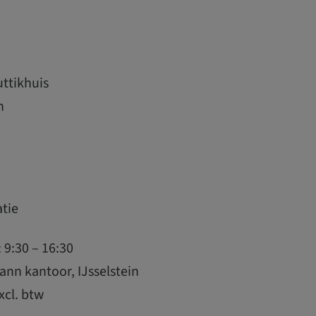
ttikhuis
n
atie
9:30 – 16:30
ann kantoor, IJsselstein
xcl. btw