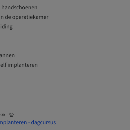
n handschoenen
an de operatiekamer
iding
cannen
zelf implanteren
6:30
 implanteren - dagcursus