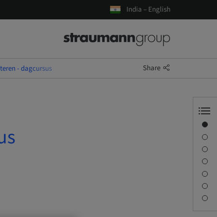
India – English
Share
nteren - dagcursus
Overview
us
Speaker(s)
Description
Learning objectives
Sessions
Journey & Venues
Contact person