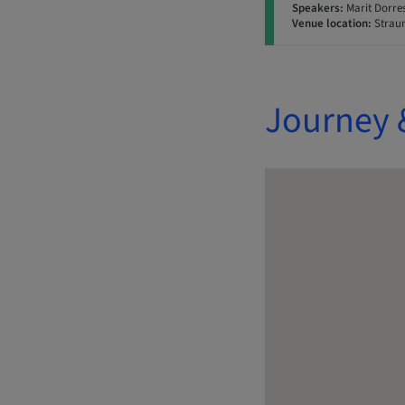
Speakers:
Marit Dorres
Venue location:
Straum
Journey 