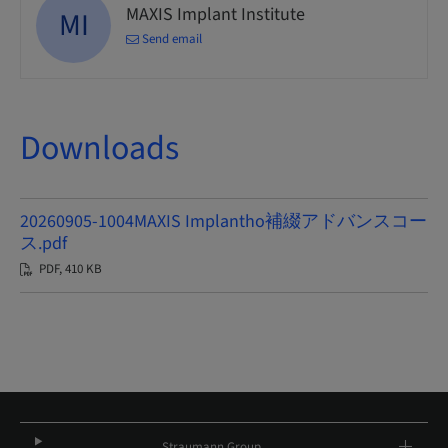
MAXIS Implant Institute
MI
Send email
Downloads
20260905-1004MAXIS Implantho補綴アドバンスコー
ス.pdf
PDF, 410 KB
Straumann Group