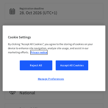
Registration deadline
28. Oct 2026 (UTC+1)
Price per Participant (local taxes apply)
CHF 900.00
Cookie Settings
By clicking “Accept All Cookies”, you agree to the storing of cookies on your
device to enhance site navigation, analyze site usage, and assist in our
Language
German
marketing efforts.
Privacy notice
Reject All
Accept All Cookies
Points
7.00 Points
Manage Preferences
Audience
National