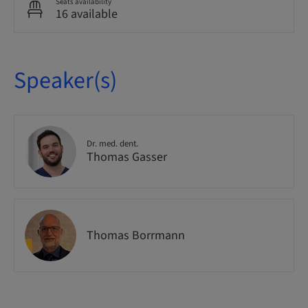
Seats availability
16 available
Speaker(s)
Dr. med. dent.
Thomas Gasser
Thomas Borrmann