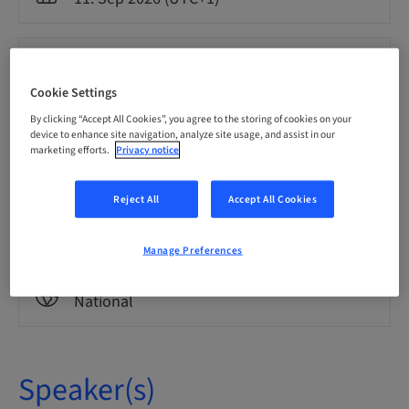
Language
Spanish
Cookie Settings
By clicking “Accept All Cookies”, you agree to the storing of cookies on your
device to enhance site navigation, analyze site usage, and assist in our
Points
0.00 Points
marketing efforts.
Privacy notice
Reject All
Accept All Cookies
Delivery method
Theoretical
Manage Preferences
Audience
National
Speaker(s)