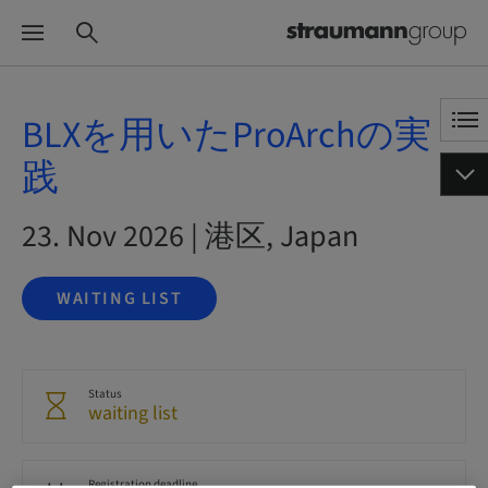
BLXを用いたProArchの実
践
23. Nov 2026 | 港区, Japan
WAITING LIST
Status
waiting list
Registration deadline