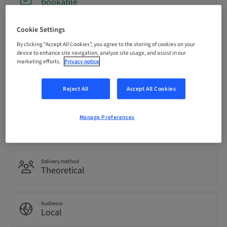
bookable
Cookie Settings
Registration deadline
12. Dec 2026 (UTC+1)
By clicking “Accept All Cookies”, you agree to the storing of cookies on your
device to enhance site navigation, analyze site usage, and assist in our
marketing efforts.
Privacy notice
Language
Italian
Reject All
Accept All Cookies
Manage Preferences
Points
0.00 Points
Delivery method
Theoretical
Audience
Local