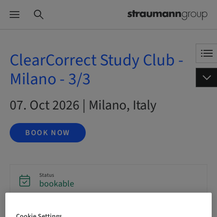
ClearCorrect Study Club -
Milano - 3/3
07. Oct 2026 | Milano, Italy
BOOK NOW
Status
bookable
Cookie Settings
Registration deadline