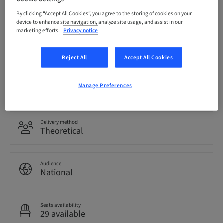
07. Oct 2026 (UTC+1)
By clicking “Accept All Cookies”, you agree to the storing of cookies on your
device to enhance site navigation, analyze site usage, and assist in our
marketing efforts.
Privacy notice
Language
Italian
Reject All
Accept All Cookies
Points
Manage Preferences
0.00 Points
Delivery method
Theoretical
Audience
National
Seats availability
29 available