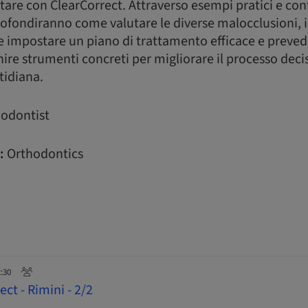
tare con ClearCorrect. Attraverso esempi pratici e conf
rofondiranno come valutare le diverse malocclusioni, i
à e impostare un piano di trattamento efficace e prevedi
nire strumenti concreti per migliorare il processo deci
tidiana.
odontist
:
Orthodontics
2:30
ct - Rimini - 2/2