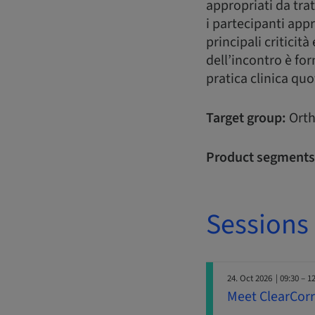
appropriati da trat
i partecipanti app
principali criticit
dell’incontro è for
pratica clinica quo
Target group:
Orth
Product segments
Sessions
24. Oct 2026
| 09:30 – 1
Meet ClearCorre