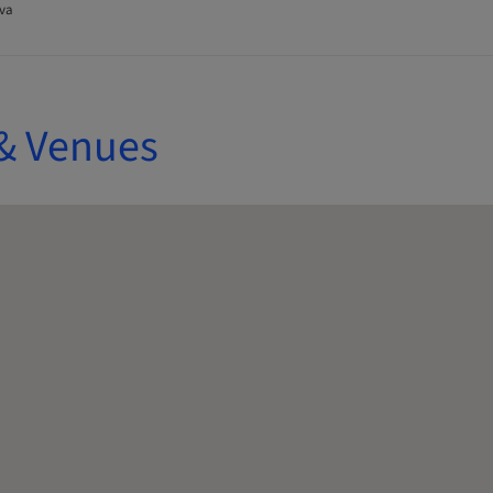
va
& Venues