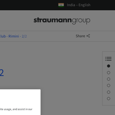
India – English
Share
ub - Rimini - 2/2
Overview
2
Description
Sessions
Journey & Venues
Contact person
Downloads
ite usage, and assist in our