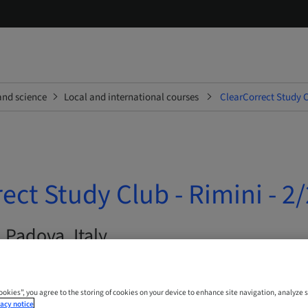
and science
Local and international courses
ClearCorrect Study Cl
ect Study Club - Rimini - 2/
| Padova, Italy
Cookies”, you agree to the storing of cookies on your device to enhance site navigation, analyze s
acy notice