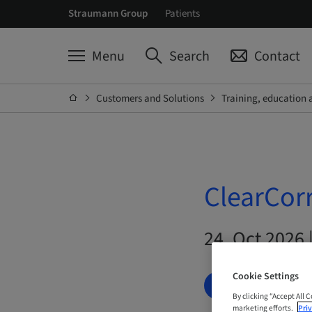
Straumann Group
Patients
Menu
Search
Contact
Customers and Solutions
Training, education 
ClearCorr
24. Oct 2026 
Cookie Settings
BOOK NOW
By clicking “Accept All 
marketing efforts.
Priv