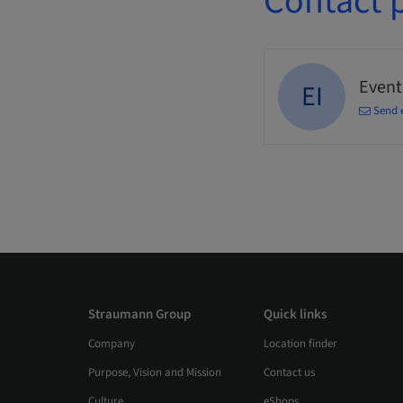
Contact 
Events
EI
Send 
Straumann Group
Quick links
Company
Location finder
Purpose, Vision and Mission
Contact us
Culture
eShops