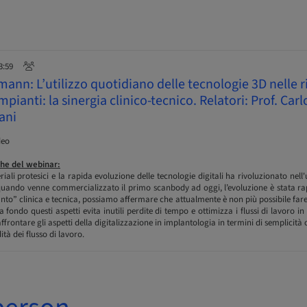
3:59
nn: L’utilizzo quotidiano delle tecnologie 3D nelle r
mpianti: la sinergia clinico-tecnico. Relatori: Prof. Ca
ani
deo
he del webinar:
iali protesici e la rapida evoluzione delle tecnologie digitali ha rivoluzionato nell
 quando venne commercializzato il primo scanbody ad oggi, l’evoluzione è stata r
to” clinica e tecnica, possiamo affermare che attualmente è non più possibile fare 
fondo questi aspetti evita inutili perdite di tempo e ottimizza i flussi di lavoro in t
ffrontare gli aspetti della digitalizzazione in implantologia in termini di semplicità
ità dei flusso di lavoro.