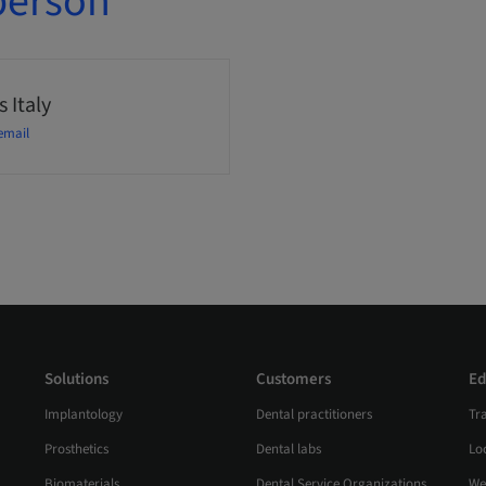
person
 Italy
email
Solutions
Customers
Ed
Implantology
Dental practitioners
Tr
Prosthetics
Dental labs
Loc
Biomaterials
Dental Service Organizations
We